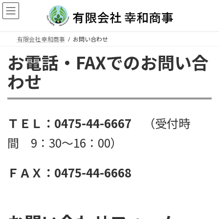
コ
ナ
ン
ビ
テ
ゲ
ン
ー
有限会社 幸和商事
お問い合わせ
ツ
シ
お電話・FAXでのお問い合
へ
ョ
ス
ン
わせ
キ
に
ッ
移
プ
動
ＴＥＬ：0475-44-6667
（受付時
間 9：30～16：00）
ＦＡＸ：0475-44-6668